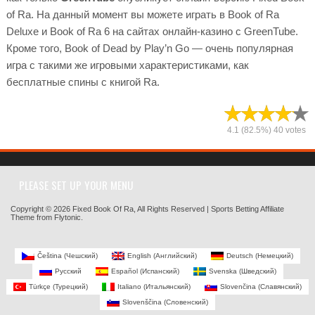
of Ra. На данный момент вы можете играть в Book of Ra
Deluxe и Book of Ra 6 на сайтах онлайн-казино с GreenTube.
Кроме того, Book of Dead by Play’n Go — очень популярная
игра с такими же игровыми характеристиками, как
бесплатные спины с книгой Ra.
4.1
(82.5%)
40
votes
PLEASE SET UP YOUR MENU
Copyright © 2026
Fixed Book Of Ra
, All Rights Reserved |
Sports Betting Affiliate
Theme
from Flytonic.
Чешский
Английский
Немецкий
Čeština
English
Deutsch
(
)
(
)
(
)
Испанский
Шведский
Русский
Español
Svenska
(
)
(
)
Турецкий
Итальянский
Славянский
Türkçe
Italiano
Slovenčina
(
)
(
)
(
)
Словенский
Slovenščina
(
)