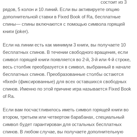
состоит из 3
рядов, 5 колон и 10 линий. Если вы активируете опцию
дополнительной ставки в Fixed Book of Ra, бесплатные
спины— спины включаются с помощью символа горящей
книги
(joker)
.
Если на линии есть как минимум 3 книги, вы получаете 10
бесплатных спинов. В течении свободного вращения, если
символ горящей книги появляется во 2-й, 3-й или 4-й строке,
весь столбик преобразуется в символ, выбранный в начале
бесплатных спинов. Преобразованные столбы остаются
«fixed» (фиксированные) для всех оставшихся свободных
спинов. Именно по этой причине игра называется Fixed Book
of Ra.
Если вам посчастливилось иметь символ горящей книги во
втором, третьем или четвертом барабанах, специальный
символ будет гарантирован для остальных бесплатных
спинов. В любом случае, вы получаете дополнительную