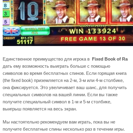
Единственное преимущество для игрока в
Fixed Book of Ra
дать ему возможность выиграть больше с помощью
символов во время бесплатных спинов. Если горящая книга
(the fixed book) приземляется на 2-м, 3-м или 4-м столбике,
она фиксируется. Это увеличивает ваш шанс, для получить
специальных символов на вашей линии. Если вы также
получите специальный символ в 1-м и 5-м столбике,
выигрыш появляется на весь экран.
Мы настоятельно рекомендуем вам играть, пока вы не
получите бесплатные спины несколько раз в течении игры.