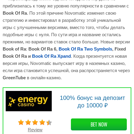
приблизилась к тому же уровню популярности в сравнении с
Book Of Ra
. По этой причине Novomatic изменил свою
стратегию и инвестировал в разработку этой уникальной
игры с улучшенными версиями, вместо того, чтобы делать
подобные игры с нуля. По сути игра и название остались
прежними, но вариантов ставок стало больше. Новые версии
Book of Ra
:
Book Of Ra 6,
Book Of Ra Two Symbols
, Fixed
Book Of Ra и
Book Of Ra Xpand
. Когда презентуется новая
версия игры, Novomatic выпускает игру в наземных казино,
если игра становится успешной, она распространяется через
GreenTube
в онлайн-казино.
100% бонус на депозит
до 10000 ₽
BET NOW
Review