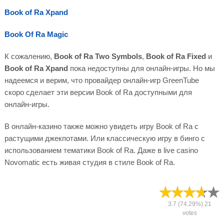
Book of Ra Xpand
Book Of Ra Magic
К сожалению,
Book of Ra Two Symbols
,
Book of Ra Fixed
и
Book of Ra Xpand
пока недоступны для онлайн-игры. Но мы
надеемся и верим, что провайдер онлайн-игр GreenTube
скоро сделает эти версии Book of Ra доступными для
онлайн-игры.
В онлайн-казино также можно увидеть игру Book of Ra с
растущими джекпотами. Или классическую игру в бинго с
использованием тематики Book of Ra. Даже в live casino
Novomatic есть живая студия в стиле Book of Ra.
3.7
(74.29%)
21
votes