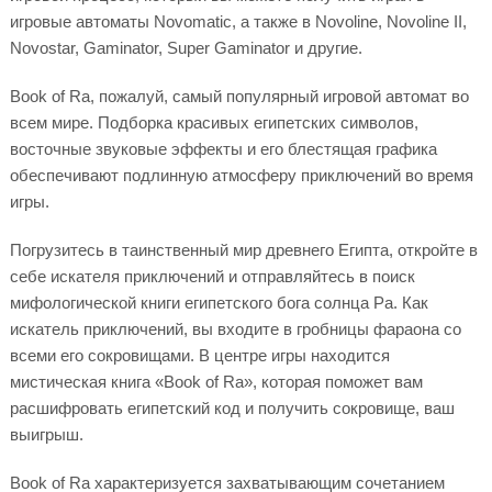
игровые автоматы Novomatic, а также в Novoline, Novoline II,
Novostar, Gaminator, Super Gaminator и другие.
Book of Ra, пожалуй, самый популярный игровой автомат во
всем мире. Подборка красивых египетских символов,
восточные звуковые эффекты и его блестящая графика
обеспечивают подлинную атмосферу приключений во время
игры.
Погрузитесь в таинственный мир древнего Египта, откройте в
себе искателя приключений и отправляйтесь в поиск
мифологической книги египетского бога солнца Ра. Как
искатель приключений, вы входите в гробницы фараона со
всеми его сокровищами. В центре игры находится
мистическая книга «Book of Ra», которая поможет вам
расшифровать египетский код и получить сокровище, ваш
выигрыш.
Book of Ra характеризуется захватывающим сочетанием