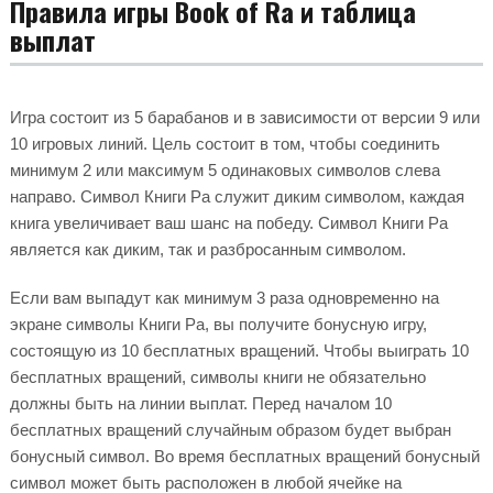
Правила игры Book of Ra и таблица
выплат
Игра состоит из 5 барабанов и в зависимости от версии 9 или
10 игровых линий. Цель состоит в том, чтобы соединить
минимум 2 или максимум 5 одинаковых символов слева
направо. Символ Книги Ра служит диким символом, каждая
книга увеличивает ваш шанс на победу. Символ Книги Ра
является как диким, так и разбросанным символом.
Если вам выпадут как минимум 3 раза одновременно на
экране символы Книги Ра, вы получите бонусную игру,
состоящую из 10 бесплатных вращений. Чтобы выиграть 10
бесплатных вращений, символы книги не обязательно
должны быть на линии выплат. Перед началом 10
бесплатных вращений случайным образом будет выбран
бонусный символ. Во время бесплатных вращений бонусный
символ может быть расположен в любой ячейке на