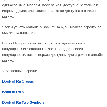
одинаковым символам. Book of Ra 6 доступна не только в
игорных домах или казино, она также доступна в онлайн-
казино.
Чтобы узнать больше о Book of Ra 6, вы можете перейти по
ссылке на наш сайт.
Book of Ra уже много лет является одной из самых
популярных игр онлайн-казино. Благодаря своей
популярности, новые версии доступны для игроков в онлайн-
казино.
Улучшенные версии:
Book of Ra Classic
Book of Ra 6
Book of Ra Two Symbols