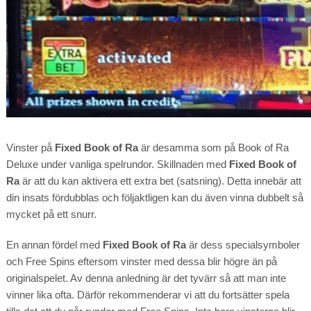
Vinster på
Fixed Book of Ra
är desamma som på Book of Ra
Deluxe under vanliga spelrundor. Skillnaden med
Fixed Book of
Ra
är att du kan aktivera ett extra bet (satsning). Detta innebär att
din insats fördubblas och följaktligen kan du även vinna dubbelt så
mycket på ett snurr.
En annan fördel med
Fixed Book of Ra
är dess specialsymboler
och Free Spins eftersom vinster med dessa blir högre än på
originalspelet. Av denna anledning är det tyvärr så att man inte
vinner lika ofta. Därför rekommenderar vi att du fortsätter spela