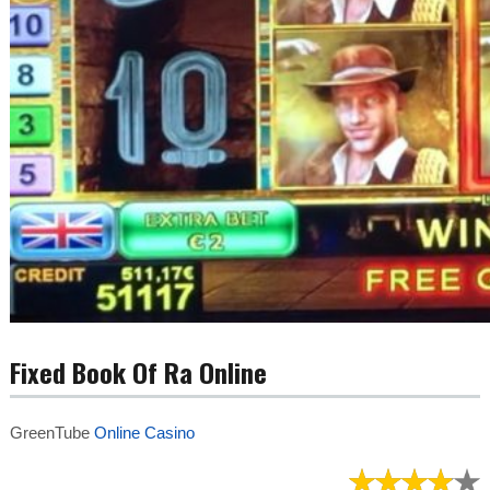
Fixed Book Of Ra Online
GreenTube
Online Casino