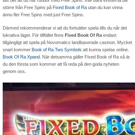
tills det att du når rundor med Free Spins. Inte bara vinsterna blir
större från Free Spins på
Fixed Book of Ra
utan du kan vinna
ännu fler Free Spins med just Free Spins.
Därmed rekommenderar vi att du fortsätter spela tills du når det
lukrativa läget. För tillfället finns
Fixed Book Of Ra
endast
tillgängligt att spela på Novomatics landbaserade casinon. Mycket
snart kommer
Book of Ra Two Symbols
att kunna spelas online.
Book Of Ra Xpand
. När detsamma gäller Fixed Book of Ra så är
du den första som kommer att få reda på den goda nyheten
genom oss.